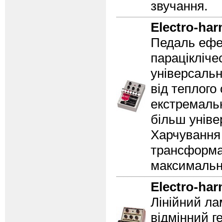
звучання.
Electro-ha
Педаль ефе
парацікліче
універсаль
від теплого
екстремаль
більш уніве
Харчування
трансформа
максимальн
Electro-ha
Лінійний ла
відмінний г