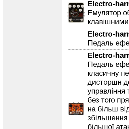
Electro-ha
Емулятор об
клавішними
Electro-ha
Педаль ефек
Electro-ha
Педаль ефе
класичну пе
дисторшн до
управління 
без того пр
на більш ві
збільшення 
більшої ата