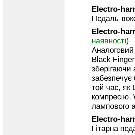
Electro-ha
Педаль-воко
Electro-ha
наявності
)
Аналоговий 
Black Finge
зберігаючи 
забезпечує 
той час, як
компресію. 
лампового а
Electro-ha
Гітарна пед