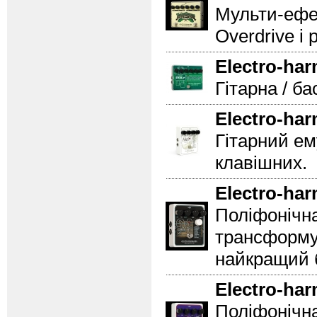
Мульти-ефек
Overdrive і 
Electro-ha
Гітарна / б
Electro-ha
Гітарний ем
клавішних.
Electro-ha
Поліфонічна
трансформує 
найкращий б
Electro-ha
Поліфонічн