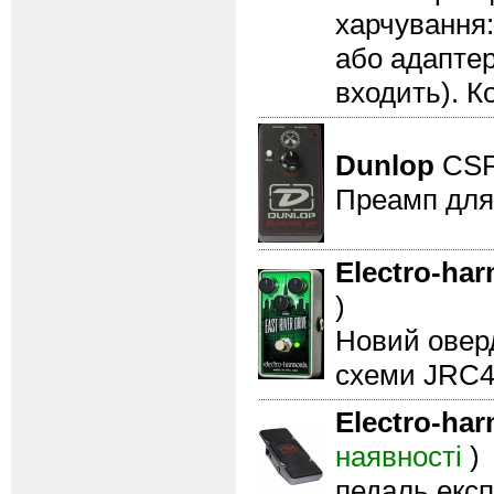
харчування:
або адаптер
входить). К
Dunlop
CSP
Преамп для 
Electro-ha
)
Новий оверд
схеми JRC4
Electro-ha
наявності
)
педаль експ