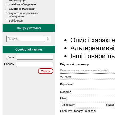
та аксесуари
сценічне обладнання
акустичні матеріали
відео та кінопроекційне
обладнання
всі бренди
Пошук у каталозі
Опис і характ
Альтернативні
Особистий кабінет
Інші товари ц
Логін:
Пароль:
Відомості про товар:
Безкоштовна доставка по Україні.
Артикул:
Виробник:
Модель:
Ціна:
Тип товару:
педалі
Наявність товару на складі: