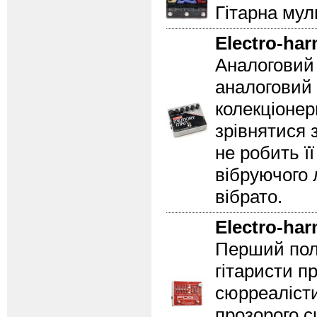
Гітарна мул
Electro-ha
Аналоговий 
аналоговий 
колекціонер
зрівнятися 
не робить ї
вібруючого 
вібрато.
Electro-ha
Перший пол
гітаристи п
сюрреалісти
прозорого с