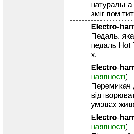
натуральна,
зміг помітит
Electro-ha
Педаль, яка
педаль Hot 
х.
Electro-ha
наявності
)
Перемикач д
відтворювати
умовах живо
Electro-ha
наявності
)