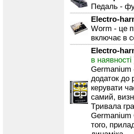
Педаль - фу
Electro-ha
Worm - це п
включає в с
Electro-ha
в наявності
Germanium 
додаток до 
керувати ча
самий, визн
Тривала гра
Germanium 
того, прила