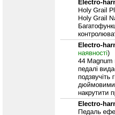
Electro-ha
Holy Grail 
Holy Grail Na
Багатофунк
контролюват
Electro-ha
наявності
)
44 Magnum г
педалі вида
подзвучіть 
дюймовими 
накрутити 
Electro-ha
Педаль ефек