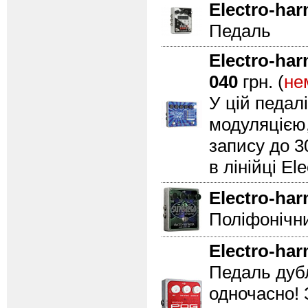
Electro-ha
Педаль
Electro-ha
040
грн. (
не
У цій педал
модуляцією,
запису до 3
в лінійці El
Electro-ha
Поліфонічни
Electro-ha
Педаль дубл
одночасно! 