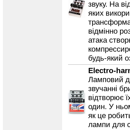
звуку. На ві
яких викори
трансформат
відмінно ро
атака ство
компрессир
будь-який о
Electro-ha
Ламповий д
звучанні бр
відтворює їх
один. У ньо
як це робит
лампи для с