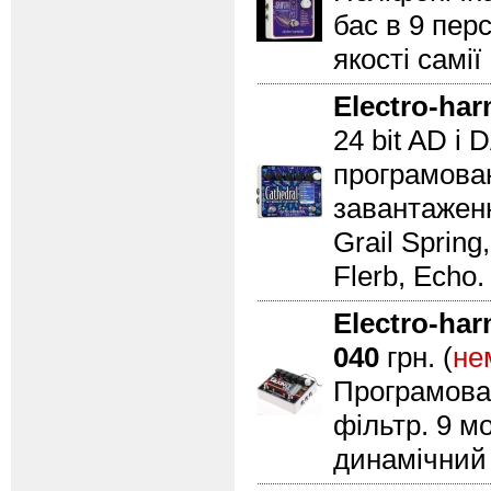
бас в 9 пер
якості самі
Electro-ha
24 bit AD і 
програмова
завантаженн
Grail Spring
Flerb, Echo
Electro-ha
040
грн. (
не
Програмован
фільтр. 9 
динамічний 