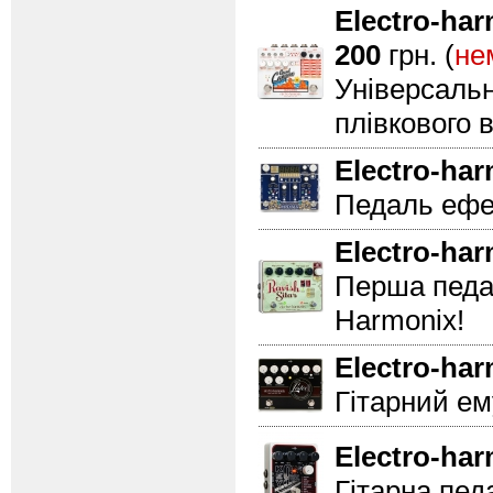
Electro-ha
200
грн. (
не
Універсальн
плівкового 
Electro-ha
Педаль ефек
Electro-ha
Перша педал
Harmonix!
Electro-ha
Гітарний ем
Electro-ha
Гітарна пед