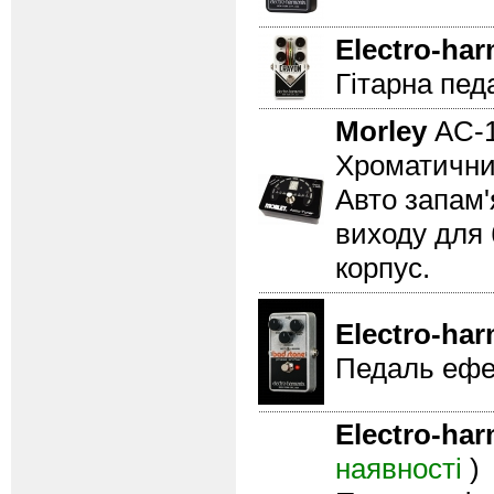
Electro-ha
Гітарна пед
Morley
AC-1
Хроматичний
Авто запам'
виходу для 
корпус.
Electro-ha
Педаль ефе
Electro-ha
наявності
)