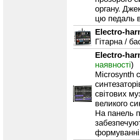
органу. Дже
цю педаль в
Electro-ha
Гітарна / ба
Electro-ha
наявності
)
Microsynth 
синтезаторі
світових му
великого си
На панель п
забезпечуют
формуванні 