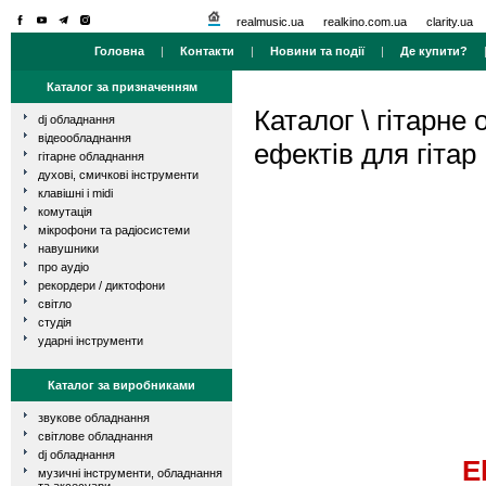
realmusic.ua
realkino.com.ua
clarity.ua
Головна
|
Контакти
|
Новини та події
|
Де купити?
Каталог за призначенням
Каталог
\
гітарне
dj обладнання
відеообладнання
ефектів для гітар
гітарне обладнання
духові, смичкові інструменти
клавішні і midi
комутація
мікрофони та радіосистеми
навушники
про аудіо
рекордери / диктофони
світло
студія
ударні інструменти
Каталог за виробниками
звукове обладнання
світлове обладнання
dj обладнання
E
музичні інструменти, обладнання