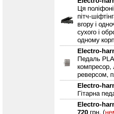
Electro-ha
Ця поліфоні
пітч-шіфтін
вгору і одн
сухого і об
одному корпу
Electro-ha
Педаль PLA
компресор, 
реверсом, 
Electro-ha
Гітарна педа
Electro-ha
720
грн. (
не