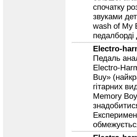
спочатку ро
звуками дет
wash of My B
педалборді 
Electro-ha
Педаль анал
Electro-Har
Buy» (найкр
гітарних вид
Memory Boy 
знадобитися
Експеримент
обмежуєтьс