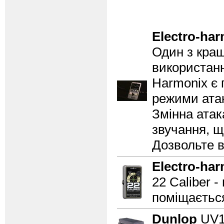
Electro-ha
Один з кращ
використанн
Harmonix є 
режими атак
Змінна атак
звучання, щ
Дозвольте в
Electro-ha
22 Caliber 
поміщається
Dunlop
UV