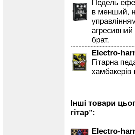
Педель ефе
в менший, н
управлінням
агресивний 
брат.
Electro-ha
Гітарна пед
хамбакерів 
Інші товари цьо
гітар":
Electro-ha