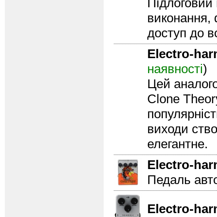
Підлоговий 
виконання,
доступ до в
Electro-ha
наявності
)
Цей аналого
Clone Theor
популярніст
виходи ство
елегантне.
Electro-ha
Педаль авт
Electro-ha