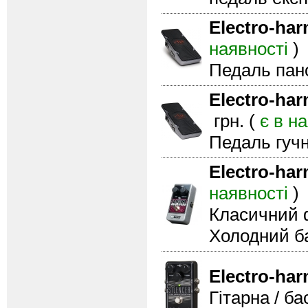
Electro-ha
наявності
)
Педаль пан
Electro-ha
грн. (
є в н
Педаль гучн
Electro-ha
наявності
)
Класичний 
Холодний б
Electro-ha
Гітарна / б