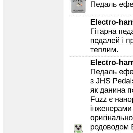
Педаль ефек
Electro-ha
Гітарна пед
педалей і п
теплим.
Electro-ha
Педаль ефе
з JHS Peda
як данина п
Fuzz є нано
інженерами E
оригінально
родоводом 