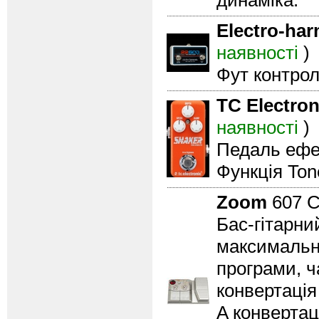
динаміка.
Electro-ha
наявності
)
Фут контрол
TC Electron
наявності
)
Педаль ефек
Функція Tone
Zoom
607 
Бас-гітарни
максимально
програми, ч
конвертація
A конвертац