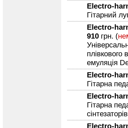
Electro-ha
Гітарний лу
Electro-ha
910
грн. (
не
Універсальн
плівкового 
емуляція D
Electro-ha
Гітарна пед
Electro-ha
Гітарна педа
сінтезаторів
Electro-ha