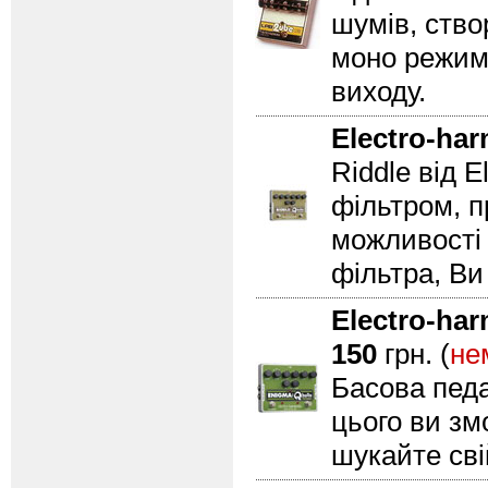
шумів, ство
моно режима
виходу.
Electro-ha
Riddle від 
фільтром, п
можливості 
фільтра, Ви
Electro-ha
150
грн. (
не
Басова педа
цього ви зм
шукайте сві