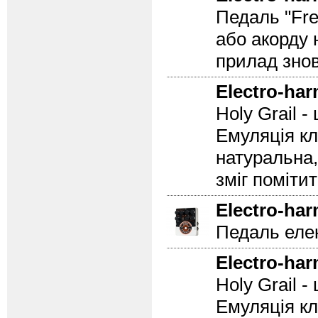
Педаль "Fre
або акорду 
прилад знов
Electro-ha
Holy Grail 
Емуляція кл
натуральна,
зміг помітит
Electro-ha
Педаль еле
Electro-ha
Holy Grail 
Емуляція кл