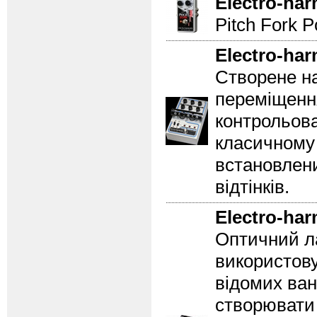
Electro-ha
Pitch Fork P
Electro-ha
Створене на
переміщення
контрольова
класичному 
встановлени
відтінків.
Electro-ha
Оптичний ла
використову
відомих ван
створювати