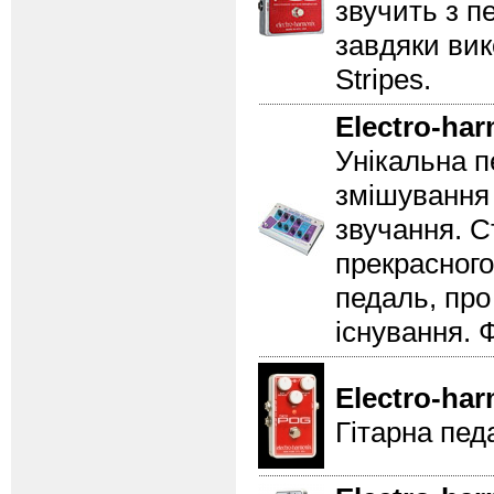
звучить з п
завдяки вик
Stripes.
Electro-ha
Унікальна п
змішування 
звучання. С
прекрасного
педаль, про
існування. 
Electro-ha
Гітарна пед