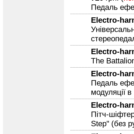
Педаль ефек
Electro-ha
Універсальн
стереопеда
Electro-ha
The Battalio
Electro-ha
Педаль ефек
модуляції в
Electro-ha
Пітч-шіфтер
Step" (без 