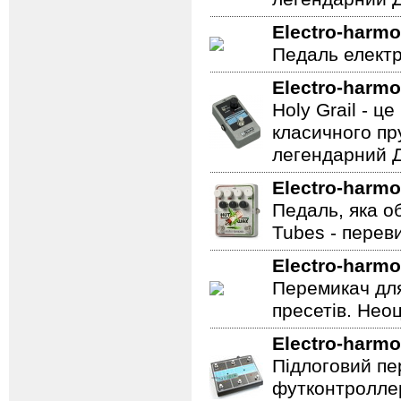
Electro-harmo
Педаль електр
Electro-harmo
Holy Grail - 
класичного пр
легендарний Ді
Electro-harmo
Педаль, яка о
Tubes - перев
Electro-harmo
Перемикач для
пресетів. Неоц
Electro-harmo
Підлоговий пер
футконтроллер