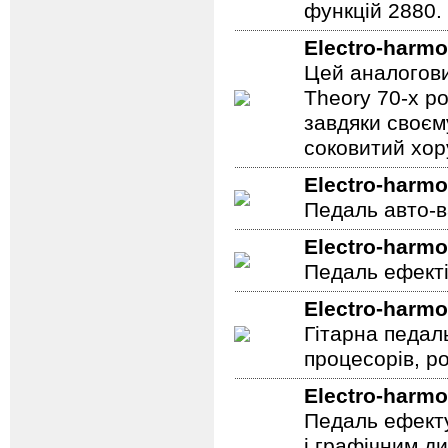
функцій 2880.
Electro-harmo
Цей аналогови
Theory 70-х р
завдяки своєм
соковитий хору
Electro-harmo
Педаль авто-в
Electro-harmo
Педаль ефекті
Electro-harmo
Гітарна педал
процесорів, р
Electro-harmo
Педаль ефекту
і графічним д