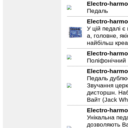
Electro-harmo
Педаль
Electro-harmo
У цій педалі є
а, головне, як
найбільш креат
Electro-harmo
Поліфонічний 
Electro-harmo
Педаль дублює
Звучання церк
дисторшн. Наб
Вайт (Jack Whi
Electro-harmo
Унікальна пед
дозволяють Ва