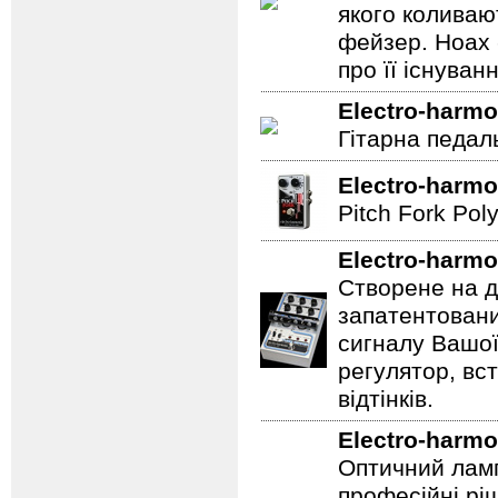
якого коливаю
фейзер. Hoax 
про її існуван
Electro-harmo
Гітарна педал
Electro-harmo
Pitch Fork Poly
Electro-harmo
Створене на д
запатентовани
сигналу Вашої
регулятор, вс
відтінків.
Electro-harmo
Оптичний ламп
професійні рі