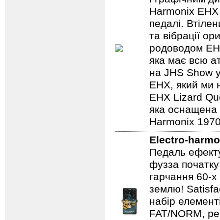
Harmonix EHX 
педалі. Втілен
та вібрації о
родоводом EHX
яка має всю а
на JHS Show у
EHX, який ми 
EHX Lizard Qu
яка оснащена р
Harmonix 1970
Electro-harmo
Педаль ефекту
фузза початку
гарчання 60-х
землю! Satisf
набір елемент
FAT/NORM, рег