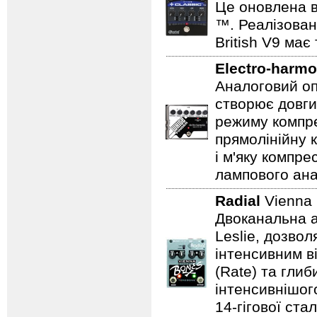
Це оновлена в
™. Реалізован
British V9 має
Electro-harmo
Аналоговий оп
створює довги
режиму компре
прямолінійну 
і м'яку компре
лампового ана
Radial
Vienna
Двоканальна а
Leslie, дозво
інтенсивним в
(Rate) та гли
інтенсивнішого
14-гігової ста