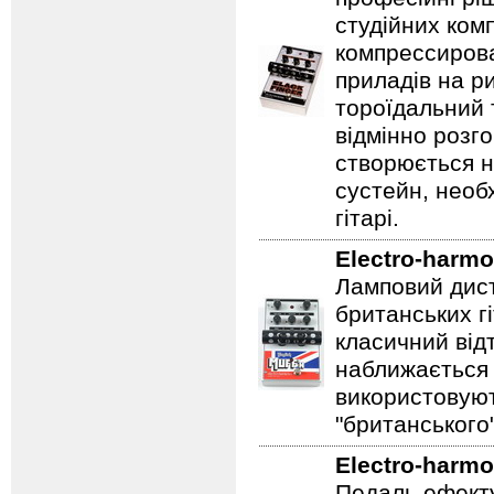
студійних ком
компрессирова
приладів на ри
тороїдальний 
відмінно розг
створюється 
сустейн, необ
гітарі.
Electro-harmo
Ламповий дист
британських гі
класичний відт
наближається 
використовуют
"британського
Electro-harmo
Педаль ефекту