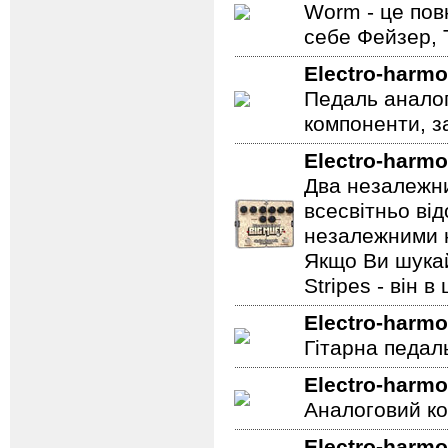
Worm - це пов
себе Фейзер, 
Electro-harmo
Педаль аналог
компоненти, з
Electro-harmo
Два незалежни
всесвітньо ві
незалежними н
Якщо Ви шукай
Stripes - він в 
Electro-harmo
Гітарна педал
Electro-harmo
Аналоговий ко
Electro-harmo