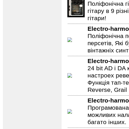
Поліфонічна 
гітару в 9 різ
гітари!
Electro-harmo
Поліфонічна п
персетів, Які 
вінтажніх синт
Electro-harmo
24 bit AD і D
настроех реве
Функція тап-те
Reverse, Grail
Electro-harmo
Програмована 
можливих нала
багато інших.