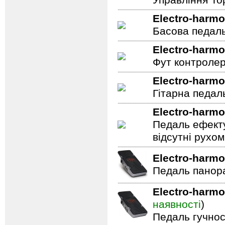
Управління To
Electro-harmo
Басова педал
Electro-harmo
Фут контролер
Electro-harmo
Гітарна педал
Electro-harmo
Педаль ефекту
відсутні рухо
Electro-harmo
Педаль панор
Electro-harmo
наявності
)
Педаль гучнос