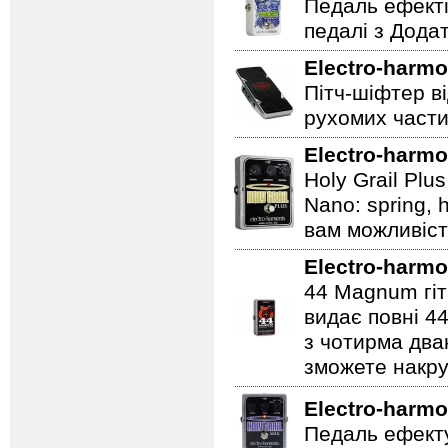
Педаль ефекті
педалі з Дода
Electro-harmo
Пітч-шіфтер ві
рухомих части
Electro-harmo
Holy Grail Plu
Nano: spring, 
вам можливіст
Electro-harmo
44 Magnum гіт
видає повні 44
з чотирма два
зможете накру
Electro-harmo
Педаль ефекту