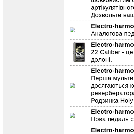
шовковистим с
артікулятівног
Дозвольте ваш
Electro-harmo
Аналогова педа
Electro-harmo
22 Caliber - ц
долоні.
Electro-harmo
Перша мульти-
досягаються к
ревербератора
Родзинка Holy 
Electro-harmo
Нова педаль се
Electro-harmo