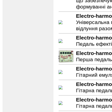
що забезпечую
формуванні ан
Electro-harmo
Універсальна 
відлуння разо
Electro-harmo
Педаль ефектів
Electro-harmo
Перша педаль 
Electro-harmo
Гітарний емул
Electro-harmo
Гітарна педал
Electro-harmo
Гітарна педал