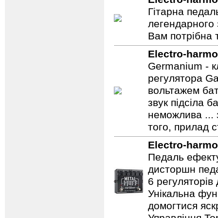
Гітарна педал
легендарного 
Вам потрібна т
Electro-harmo
Germanium - к
регулятора Ga
вольтажем бат
звук підсіла б
неможлива ...
того, прилад 
Electro-harmo
Педаль ефекту
дисторшн педа
6 регуляторів
Унікальна фун
домогтися яскр