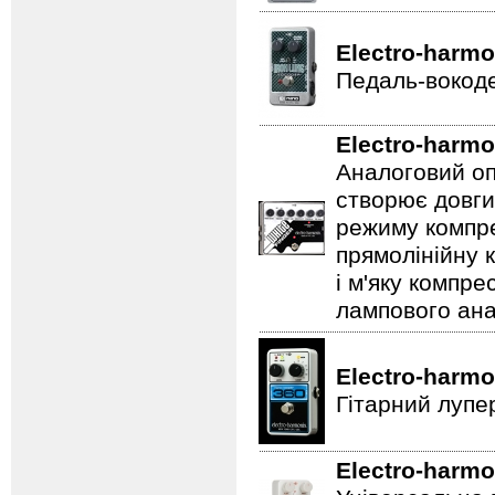
Electro-harmo
Педаль-вокоде
Electro-harmo
Аналоговий оп
створює довги
режиму компре
прямолінійну 
і м'яку компре
лампового ана
Electro-harmo
Гітарний лупе
Electro-harmo