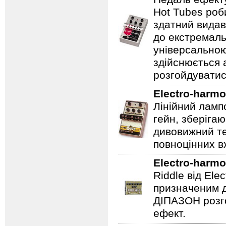
Hot Tubes роб
здатний видав
до екстремаль
універсальною
здійснюється
розгойдуватис
Electro-harmo
Лінійний ламп
гейн, зберігаю
дивовижний те
повноцінних вх
Electro-harmo
Riddle від Ele
призначеним д
ДІПАЗОН розго
ефект.