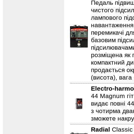
Педаль підвищ
чистого підси
лампового підс
навантаження 
перемикачі дл
базовим підси
підсилювачами
розміщена як п
компактний ди
продається ок
(висота), вага 
Electro-harmo
44 Magnum гіт
видає повні 44
з чотирма два
зможете накру
Radial
Classi