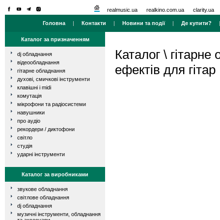
realmusic.ua
realkino.com.ua
clarity.ua
Головна
|
Контакти
|
Новини та події
|
Де купити?
Каталог за призначенням
Каталог
\
гітарне
dj обладнання
відеообладнання
ефектів для гітар
гітарне обладнання
духові, смичкові інструменти
клавішні і midi
комутація
мікрофони та радіосистеми
навушники
про аудіо
рекордери / диктофони
світло
студія
ударні інструменти
Каталог за виробниками
звукове обладнання
світлове обладнання
dj обладнання
музичні інструменти, обладнання