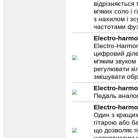
відрізняється
м'яких соло і 
з нахилом і зс
частотами фуз
Electro-harmo
Electro-Harmo
цифровий діле
м'яким звуком
регулювати кіл
змішувати обр
Electro-harmo
Педаль аналог
Electro-harmo
Один з кращих
гітарою або ба
що дозволяє п