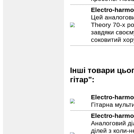
Electro-harmo
Цей аналогови
Theory 70-х р
завдяки своєм
соковитий хору
Інші товари цьо
гітар":
Electro-harmo
Гітарна мульт
Electro-harmo
Аналоговий ді
ділей з коли-