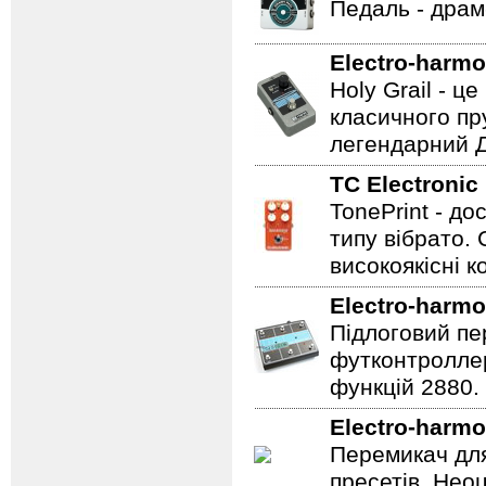
Педаль - драм
Electro-harmo
Holy Grail - 
класичного пр
легендарний Ді
TC Electronic
TonePrint - д
типу вібрато. 
високоякісні к
Electro-harmo
Підлоговий пер
футконтроллер
функцій 2880.
Electro-harmo
Перемикач для
пресетів. Неоц