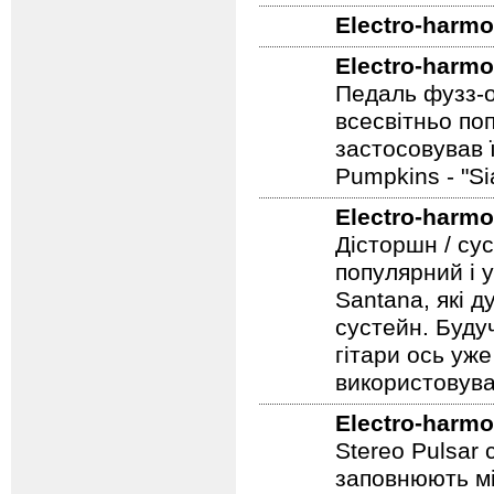
Electro-harmo
Перевидання к
Electro-harmo
Electro-harmo
Педаль фузз-о
всесвітньо по
застосовував 
Pumpkins - "S
Electro-harmo
Дісторшн / су
популярний і у
Santana, які д
сустейн. Будуч
гітари ось уже
використовува