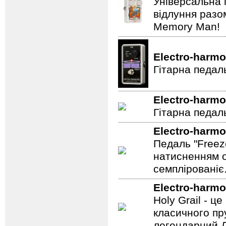
Універсальна 
відлуння разо
Memory Man!
Electro-harmo
Гітарна педал
Electro-harmo
Гітарна педаль
Electro-harmo
Педаль "Freez
натисненням од
семплірованіє
Electro-harmo
Holy Grail - 
класичного пр
легендарний Ді