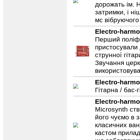
дорожать ім. 
затримки, і н
мс вібруючого 
Electro-harmo
Перший поліфо
пристосували 
струнної гітар
Звучання церк
використовува
Electro-harmo
Гітарна / бас-
Electro-harmo
Microsynth ст
його чуємо в з
класичних ван
кастом прилад