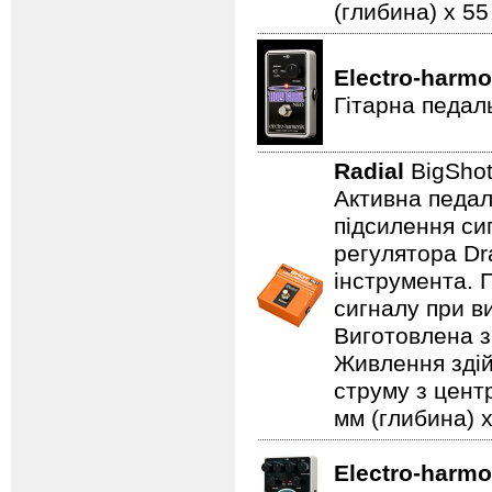
(глибина) x 55 
Electro-harmo
Гітарна педал
Radial
BigSho
Активна педал
підсилення си
регулятора Dr
інструмента. 
сигналу при в
Виготовлена з 
Живлення здій
струму з цент
мм (глибина) x
Electro-harmo