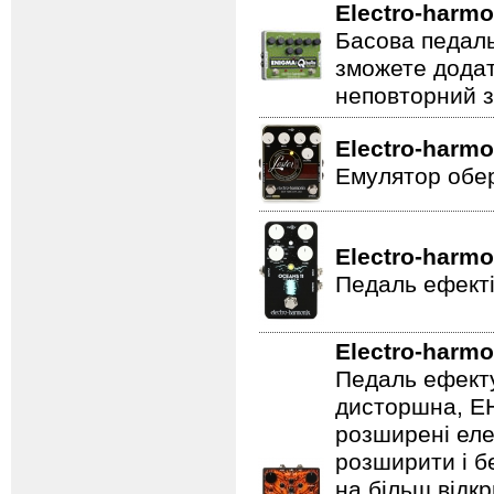
Electro-harmo
Басова педаль
зможете додат
неповторний з
Electro-harmo
Емулятор обер
Electro-harmo
Педаль ефекті
Electro-harmo
Педаль ефекту
дисторшна, EH
розширені еле
розширити і б
на більш відкр