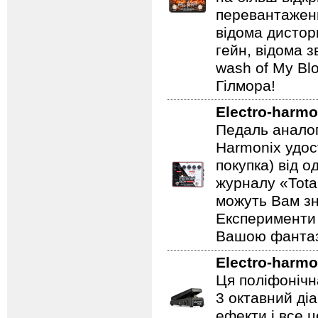
перевантаженн
відома дистор
гейн, відома 
wash of My Blo
Гілмора!
Electro-harmo
Педаль аналог
Harmonix удос
покупка) від 
журналу «Total
можуть Вам зн
Експерименти 
Вашою фантазі
Electro-harmo
Ця поліфонічна
3 октавний ді
ефекти і все 