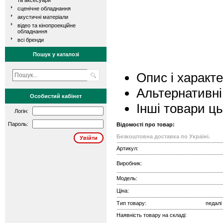
та аксесуари
сценічне обладнання
акустичні матеріали
відео та кінопроекційне
обладнання
всі бренди
Пошук у каталозі
Опис і характ
Альтернативні
Особистий кабінет
Інші товари ц
Логін:
Пароль:
Відомості про товар:
Безкоштовна доставка по Україні.
Артикул:
Виробник:
Модель:
Ціна:
Тип товару:
педалі
Наявність товару на складі: