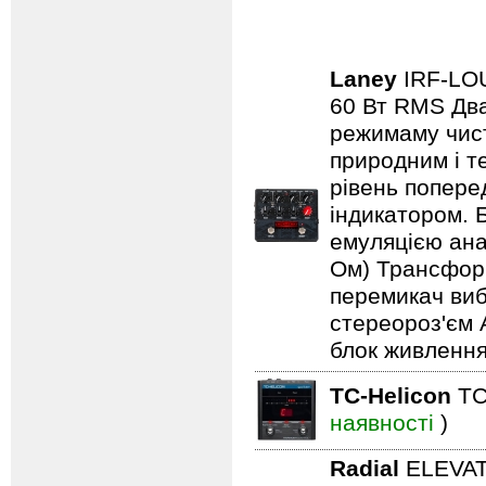
Laney
IRF-L
60 Вт RMS Два
режимаму чист
природним і т
рівень попере
індикатором. 
емуляцією анал
Ом) Трансформ
перемикач виб
стереороз'єм 
блок живлення
TC-Helicon
TC
наявності
)
Radial
ELEVA