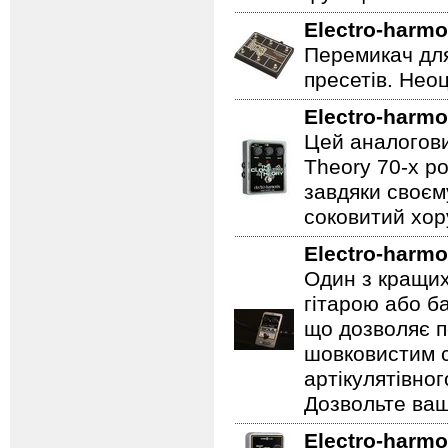
Electro-harmo
Перемикач для
пресетів. Неоц
Electro-harmo
Цей аналогови
Theory 70-х р
завдяки своєм
соковитий хору
Electro-harmo
Один з кращих
гітарою або ба
що дозволяє п
шовковистим с
артікулятівног
Дозвольте ваш
Electro-harmo