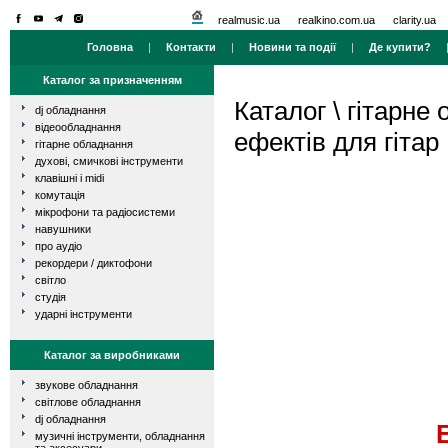
realmusic.ua
realkino.com.ua
clarity.ua
Головна
|
Контакти
|
Новини та події
|
Де купити?
Каталог за призначенням
Каталог
\
гітарне
dj обладнання
відеообладнання
ефектів для гітар
гітарне обладнання
духові, смичкові інструменти
клавішні і midi
комутація
мікрофони та радіосистеми
навушники
про аудіо
рекордери / диктофони
світло
студія
ударні інструменти
Каталог за виробниками
звукове обладнання
світлове обладнання
dj обладнання
музичні інструменти, обладнання