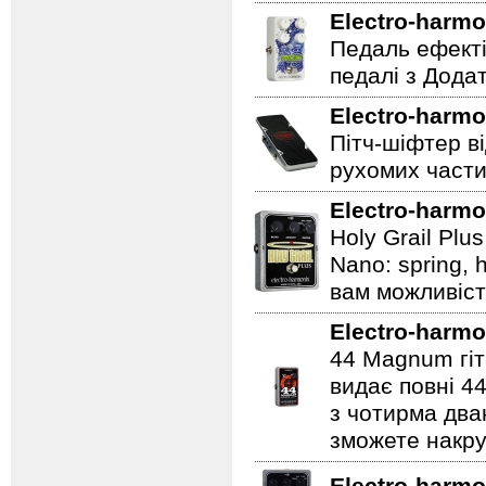
Electro-harmo
Педаль ефекті
педалі з Дода
Electro-harmo
Пітч-шіфтер ві
рухомих части
Electro-harmo
Holy Grail Plu
Nano: spring, 
вам можливіст
Electro-harmo
44 Magnum гіт
видає повні 44
з чотирма два
зможете накру