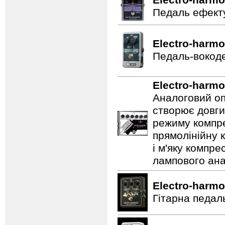
Electro-harmo
Педаль ефекту
Electro-harmo
Педаль-вокоде
Electro-harmo
Аналоговий оп
створює довги
режиму компре
прямолінійну 
і м'яку компре
лампового ана
Electro-harmo
Гітарна педал