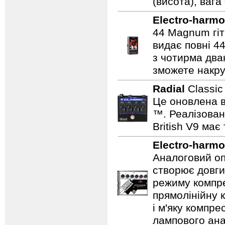
(висота), вага 
Electro-harmo
44 Magnum гіт
видає повні 44
з чотирма два
зможете накру
Radial
Classi
Це оновлена в
™. Реалізован
British V9 має
Electro-harmo
Аналоговий оп
створює довги
режиму компре
прямолінійну 
і м'яку компре
лампового ана