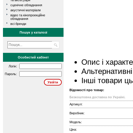
та аксесуари
сценічне обладнання
акустичні матеріали
відео та кінопроекційне
обладнання
всі бренди
Пошук у каталозі
Особистий кабінет
Опис і характ
Логін:
Альтернативні
Пароль:
Інші товари ц
Відомості про товар:
Безкоштовна доставка по Україні.
Артикул:
Виробник:
Модель:
Ціна: