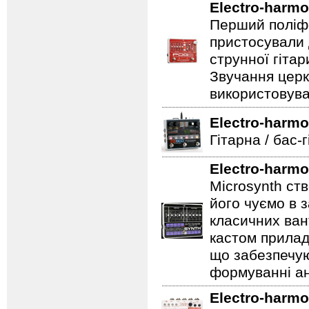
Electro-harmo
Перший поліфо
пристосували 
струнної гітар
Звучання церк
використовува
Electro-harmo
Гітарна / бас-
Electro-harmo
Microsynth ст
його чуємо в з
класичних ван
кастом прилад
що забезпечую
формуванні ан
Electro-harmo