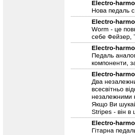
Electro-harmo
Нова педаль се
Electro-harmo
Worm - це пов
себе Фейзер, 
Electro-harmo
Педаль аналог
компоненти, з
Electro-harmo
Два незалежни
всесвітньо ві
незалежними н
Якщо Ви шукай
Stripes - він в 
Electro-harmo