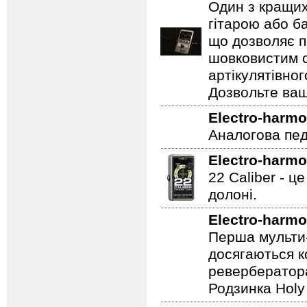
Electro-harmo
Один з кращих
гітарою або ба
що дозволяє п
шовковистим с
артікулятівног
Дозвольте ваш
Electro-harmo
Аналогова педа
Electro-harmo
22 Caliber - ц
долоні.
Electro-harmo
Перша мульти-
досягаються к
ревербератора
Родзинка Holy 