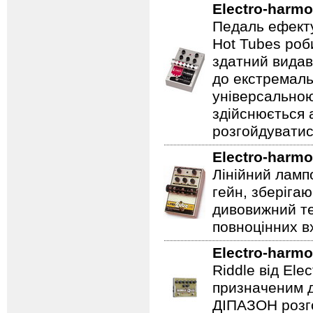
Electro-harmo
Педаль ефекту
Hot Tubes роб
здатний видав
до екстремаль
універсальною
здійснюється
розгойдуватис
Electro-harmo
Лінійний ламп
гейн, зберігаю
дивовижний те
повноцінних вх
Electro-harmo
Riddle від Ele
призначеним д
ДІПАЗОН розго