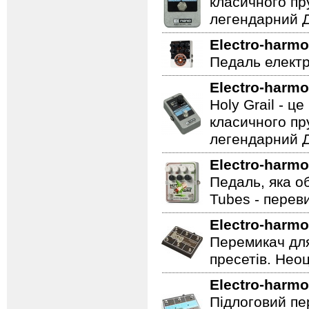
класичного пр
легендарний Ді
Electro-harmo
Педаль електр
Electro-harmo
Holy Grail - 
класичного пр
легендарний Ді
Electro-harmo
Педаль, яка о
Tubes - перев
Electro-harmo
Перемикач для
пресетів. Неоц
Electro-harmo
Підлоговий пер