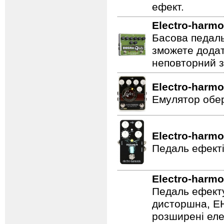
ефект.
Electro-harmo
Басова педаль
зможете додат
неповторний з
Electro-harmo
Емулятор обер
Electro-harmo
Педаль ефекті
Electro-harmo
Педаль ефекту
дисторшна, EH
розширені еле