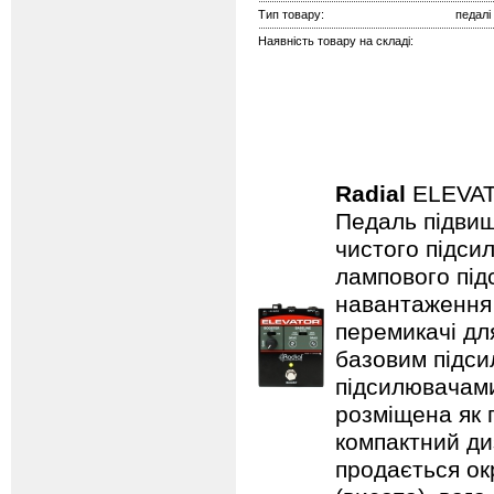
Тип товару:
педалі
Наявність товару на складі:
Radial
ELEVA
Педаль підвищ
чистого підси
лампового підс
навантаження 
перемикачі дл
базовим підси
підсилювачами
розміщена як п
компактний ди
продається ок