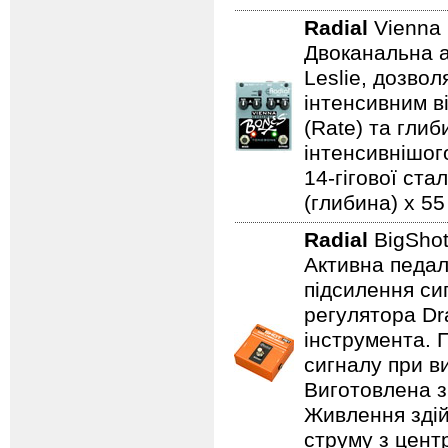
Radial
Vienna
Двоканальна а
Leslie, дозво
інтенсивним в
(Rate) та гли
інтенсивнішого
14-гігової ста
(глибина) x 55 
Radial
BigSho
Активна педал
підсилення си
регулятора Dr
інструмента. 
сигналу при в
Виготовлена з 
Живлення здій
струму з цент