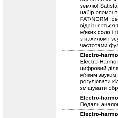
гарчання 60-х
землю! Satisf
набір елемент
FAT/NORM, рег
відрізняється
м'яких соло і 
з нахилом і зс
частотами фуз
Electro-harmo
Electro-Harmo
цифровий діле
м'яким звуком
регулювати кіл
змішувати обр
Electro-harmo
Педаль аналог