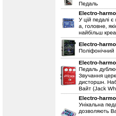
Педаль
Electro-harmo
У цій педалі є
а, головне, як
найбільш креат
Electro-harmo
Поліфонічний 
Electro-harmo
Педаль дублює
Звучання церк
дисторшн. Наб
Вайт (Jack Whi
Electro-harmo
Унікальна пед
дозволяють Ва