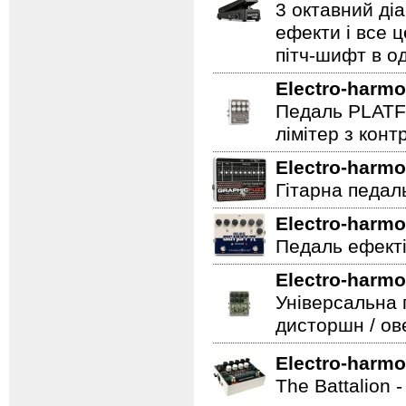
3 октавний ді
ефекти і все 
пітч-шифт в од
Electro-harmo
Педаль PLATF
лімітер з кон
Electro-harmo
Гітарна педаль 
Electro-harmo
Педаль ефекті
Electro-harmo
Універсальна 
дисторшн / ов
Electro-harmo
The Battalion 