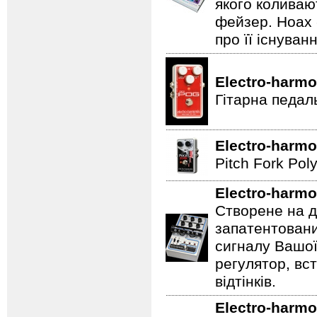
якого коливаю
фейзер. Hoax 
про її існуван
Electro-harmo
Гітарна педал
Electro-harmo
Pitch Fork Poly
Electro-harmo
Створене на д
запатентовани
сигналу Вашої
регулятор, вс
відтінків.
Electro-harmo