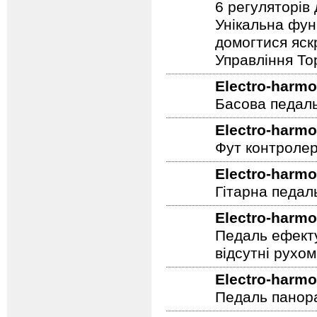
дисторшн педа
6 регуляторів
Унікальна фун
домогтися яскр
Управління To
Electro-harmo
Басова педал
Electro-harmo
Фут контролер
Electro-harmo
Гітарна педал
Electro-harmo
Педаль ефекту
відсутні рухо
Electro-harmo
Педаль панор