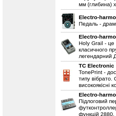
мм (глибина) x
Electro-harmo
Педаль - драм
Electro-harmo
Holy Grail - 
класичного пр
легендарний Ді
TC Electronic
TonePrint - д
типу вібрато. 
високоякісні к
Electro-harmo
Підлоговий пер
футконтроллер
функцій 2880.