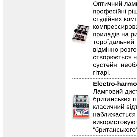
Оптичний ламп
професійні рі
студійних ком
компрессирова
приладів на ри
тороїдальний 
відмінно розг
створюється 
сустейн, необ
гітарі.
Electro-harmo
Ламповий дист
британських гі
класичний відт
наближається 
використовуют
"британського