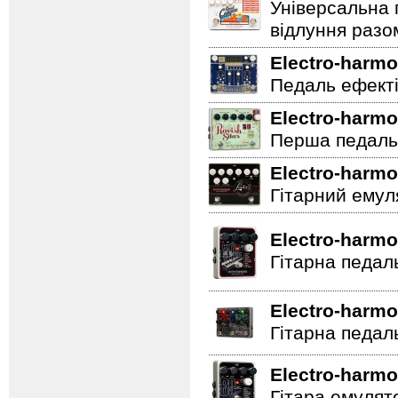
Універсальна 
відлуння разо
Electro-harmo
Педаль ефектів
Electro-harmo
Перша педаль 
Electro-harmo
Гітарний емул
Electro-harmo
Гітарна педал
Electro-harmo
Гітарна педал
Electro-harmo
Гітара емулят