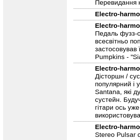
Перевидання к
Electro-harmo
Electro-harmo
Педаль фузз-о
всесвітньо по
застосовував 
Pumpkins - "S
Electro-harmo
Дісторшн / су
популярний і у
Santana, які д
сустейн. Будуч
гітари ось уже
використовува
Electro-harmo
Stereo Pulsar