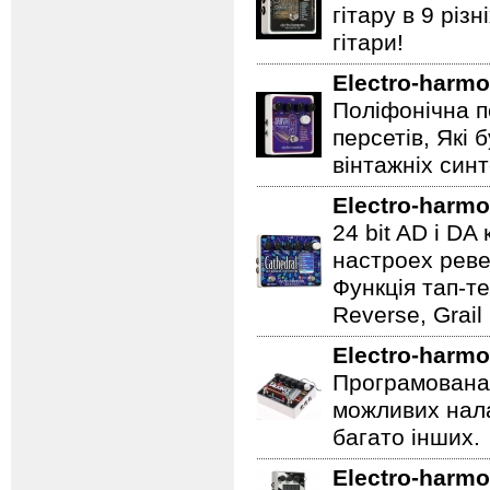
гітару в 9 різ
гітари!
Electro-harmo
Поліфонічна п
персетів, Які 
вінтажніх синт
Electro-harmo
24 bit AD і D
настроех реве
Функція тап-те
Reverse, Grail
Electro-harmo
Програмована 
можливих нала
багато інших.
Electro-harmo