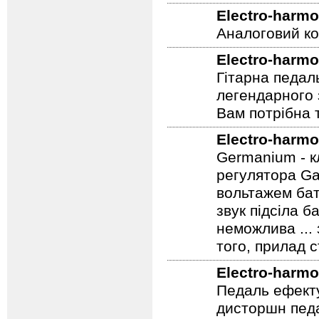
Гітарна педал
Electro-harmo
Аналоговий ко
Electro-harmo
Гітарна педал
легендарного 
Вам потрібна т
Electro-harmo
Germanium - к
регулятора Ga
вольтажем бат
звук підсіла б
неможлива ...
того, прилад 
Electro-harmo
Педаль ефекту