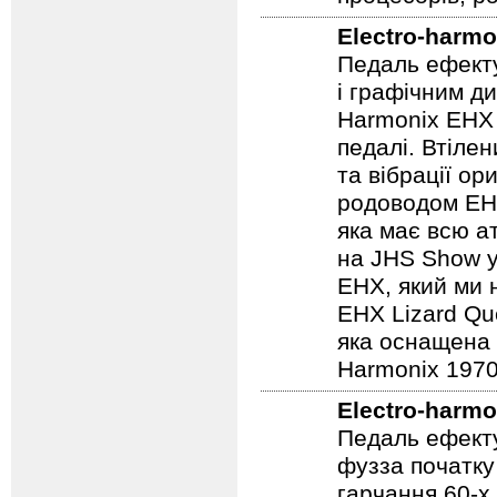
процесорів, р
Electro-harmo
Педаль ефекту
і графічним д
Harmonix EHX 
педалі. Втілен
та вібрації о
родоводом EHX
яка має всю а
на JHS Show у
EHX, який ми 
EHX Lizard Qu
яка оснащена р
Harmonix 1970
Electro-harmo
Педаль ефекту
фузза початку