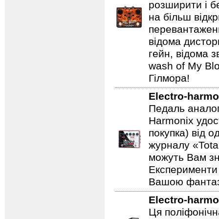
розширити і б
на більш відкр
перевантаженн
відома дистор
гейн, відома 
wash of My Blo
Гілмора!
Electro-harmo
Педаль аналог
Harmonix удос
покупка) від 
журналу «Total
можуть Вам зн
Експерименти 
Вашою фантазі
Electro-harmo
Ця поліфонічна