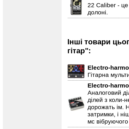
22 Caliber - ц
долоні.
Інші товари цьо
гітар":
Electro-harmo
Гітарна мульт
Electro-harmo
Аналоговий ді
ділей з коли-
дорожать ім. 
затримки, і н
мс вібруючого 