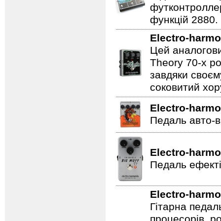
футконтроллер
функцій 2880.
Electro-harmo
Цей аналогови
Theory 70-х р
завдяки своєм
соковитий хору
Electro-harmo
Педаль авто-в
Electro-harmo
Педаль ефекті
Electro-harmo
Гітарна педал