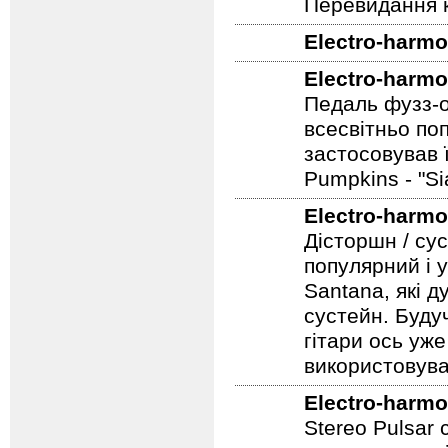
Electro-harmo
Перевидання к
Electro-harmo
Electro-harmo
Педаль фузз-о
всесвітньо по
застосовував 
Pumpkins - "S
Electro-harmo
Дісторшн / су
популярний і у
Santana, які д
сустейн. Будуч
гітари ось уже
використовува