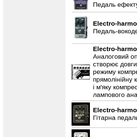
Педаль ефекту
Electro-harmo
Педаль-вокоде
Electro-harmo
Аналоговий оп
створює довги
режиму компре
прямолінійну 
і м'яку компре
лампового ана
Electro-harmo
Гітарна педал