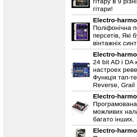
гітару в 9 різ
гітари!
Electro-harmo
Поліфонічна п
персетів, Які 
вінтажніх синт
Electro-harmo
24 bit AD і D
настроех реве
Функція тап-те
Reverse, Grail
Electro-harmo
Програмована 
можливих нала
багато інших.
Electro-harmo