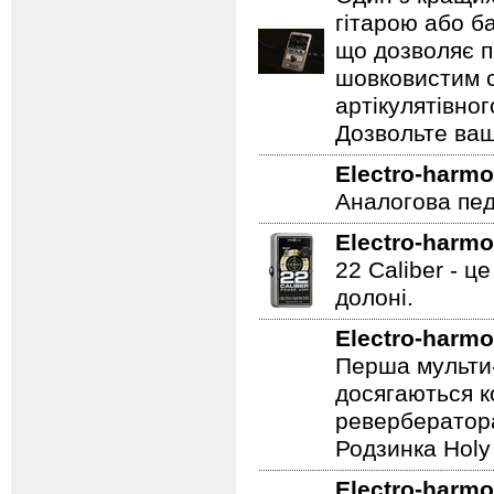
Electro-harmo
Один з кращих
гітарою або ба
що дозволяє п
шовковистим с
артікулятівног
Дозвольте ваш
Electro-harmo
Аналогова педа
Electro-harmo
22 Caliber - ц
долоні.
Electro-harmo
Перша мульти-
досягаються к
ревербератора