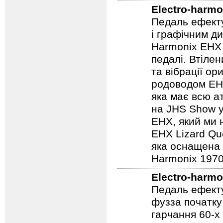
Гітарна педал
процесорів, р
Electro-harmo
Педаль ефекту
і графічним д
Harmonix EHX 
педалі. Втілен
та вібрації о
родоводом EHX
яка має всю а
на JHS Show у
EHX, який ми 
EHX Lizard Qu
яка оснащена р
Harmonix 1970
Electro-harmo
Педаль ефекту