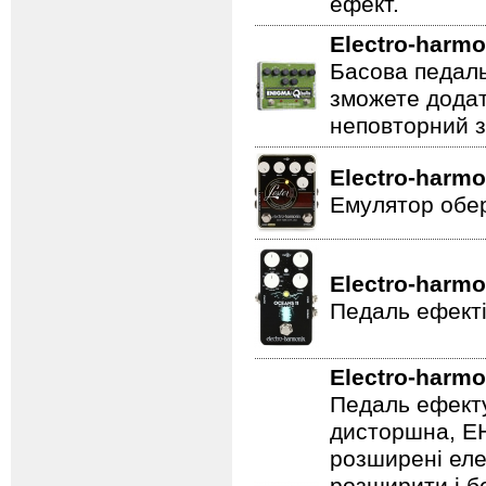
ефект.
Electro-harmo
Басова педаль
зможете додат
неповторний з
Electro-harmo
Емулятор обер
Electro-harmo
Педаль ефекті
Electro-harmo
Педаль ефекту
дисторшна, EH
розширені еле