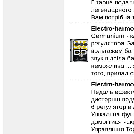
Electro-harmo
Гітарна педал
легендарного 
Вам потрібна т
Electro-harmo
Germanium - к
регулятора Ga
вольтажем бат
звук підсіла б
неможлива ...
того, прилад 
Electro-harmo
Педаль ефекту
дисторшн педа
6 регуляторів
Унікальна фун