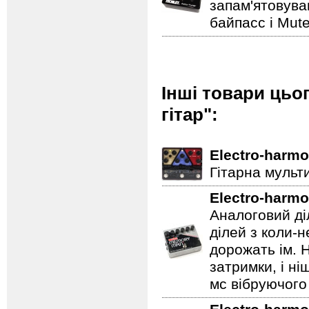
запам'ятовува
байпасс і Mut
Інші товари цьо
гітар":
Electro-harmo
Гітарна мульт
Electro-harmo
Аналоговий ді
ділей з коли-
дорожать ім. 
затримки, і н
мс вібруючого 