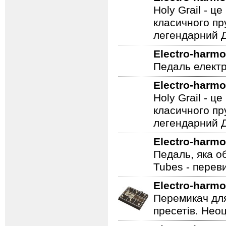
семплірованіє
Electro-harmo
Holy Grail - 
класичного пр
легендарний Ді
Electro-harmo
Педаль електр
Electro-harmo
Holy Grail - 
класичного пр
легендарний Ді
Electro-harmo
Педаль, яка о
Tubes - перев
Electro-harmo
Перемикач для