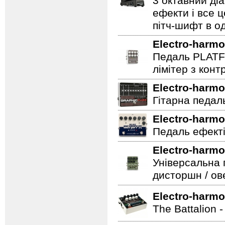
3 октавний ді
ефекти і все 
пітч-шифт в од
Electro-harmo
Педаль PLATF
лімітер з кон
Electro-harmo
Гітарна педаль 
Electro-harmo
Педаль ефекті
Electro-harmo
Універсальна 
дисторшн / ов
Electro-harmo
The Battalion 