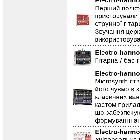
Electro-harmo
Перший поліфо
пристосували 
струнної гітар
Звучання церк
використовува
Electro-harmo
Гітарна / бас-
Electro-harmo
Microsynth ст
його чуємо в з
класичних ван
кастом прилад
що забезпечую
формуванні ан
Electro-harmo
Універсальна 