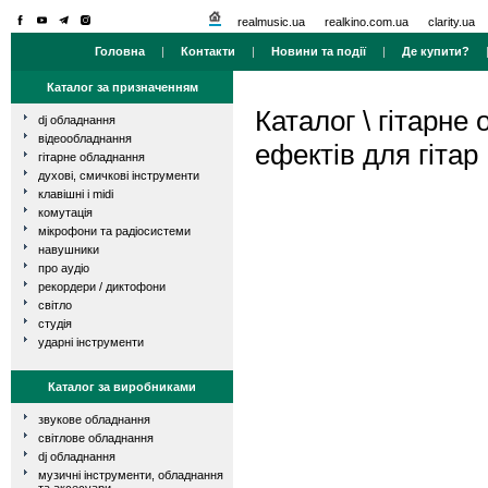
realmusic.ua
realkino.com.ua
clarity.ua
Головна
|
Контакти
|
Новини та події
|
Де купити?
Каталог за призначенням
Каталог
\
гітарне
dj обладнання
відеообладнання
ефектів для гітар
гітарне обладнання
духові, смичкові інструменти
клавішні і midi
комутація
мікрофони та радіосистеми
навушники
про аудіо
рекордери / диктофони
світло
студія
ударні інструменти
Каталог за виробниками
звукове обладнання
світлове обладнання
dj обладнання
музичні інструменти, обладнання