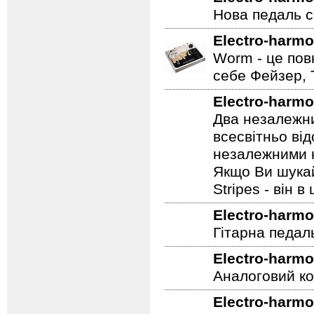
Родзинка Holy 
Electro-harmo
Нова педаль се
Electro-harmo
Worm - це пов
себе Фейзер, 
Electro-harmo
Два незалежни
всесвітньо ві
незалежними н
Якщо Ви шукай
Stripes - він в 
Electro-harmo
Гітарна педал
Electro-harmo
Аналоговий ко