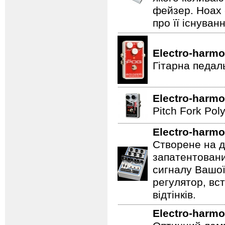
фейзер. Hoax 
про її існуван
Electro-harmo
Гітарна педал
Electro-harmo
Pitch Fork Poly
Electro-harmo
Створене на д
запатентовани
сигналу Вашої
регулятор, вс
відтінків.
Electro-harmo