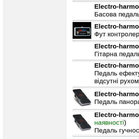
домогтися яскр
Управління To
Electro-harmo
Басова педал
Electro-harmo
Фут контролер
Electro-harmo
Гітарна педал
Electro-harmo
Педаль ефекту
відсутні рухо
Electro-harmo
Педаль панор
Electro-harmo
наявності
)