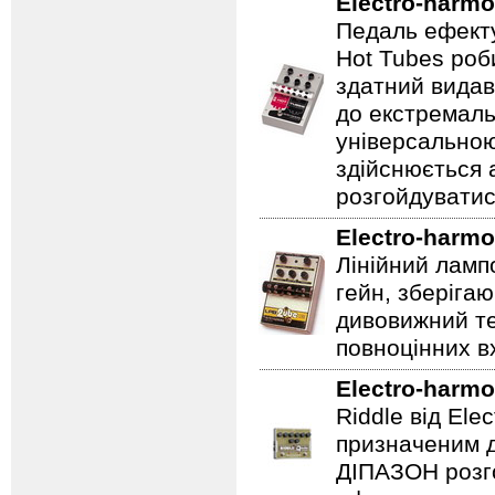
Electro-harmo
Педаль ефекту
Hot Tubes роб
здатний видав
до екстремаль
універсальною
здійснюється
розгойдуватис
Electro-harmo
Лінійний ламп
гейн, зберігаю
дивовижний те
повноцінних вх
Electro-harmo
Riddle від Ele
призначеним д
ДІПАЗОН розго