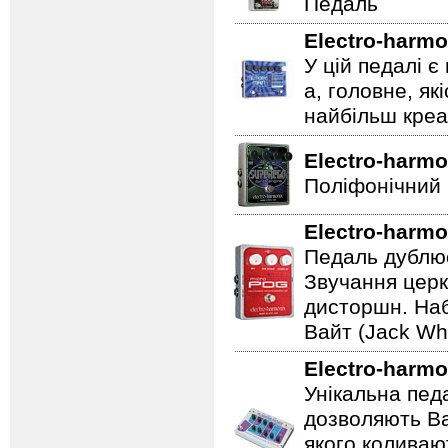
Педаль
Electro-harmo
У цій педалі є
а, головне, як
найбільш креат
Electro-harmo
Поліфонічний 
Electro-harmo
Педаль дублює
Звучання церк
дисторшн. Наб
Вайт (Jack Whi
Electro-harmo
Унікальна пед
дозволяють Ва
якого коливаю