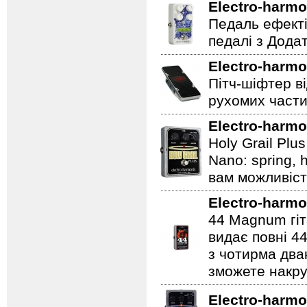
Electro-harmo
Педаль ефекті
педалі з Дода
Electro-harmo
Пітч-шіфтер ві
рухомих части
Electro-harmo
Holy Grail Plu
Nano: spring, 
вам можливіст
Electro-harmo
44 Magnum гіт
видає повні 44
з чотирма два
зможете накру
Electro-harmo