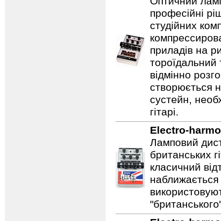
Оптичний ламп
професійні рі
студійних ком
компрессирова
приладів на ри
тороїдальний 
відмінно розг
створюється 
сустейн, необ
гітарі.
Electro-harmo
Ламповий дист
британських гі
класичний відт
наближається 
використовуют
"британського