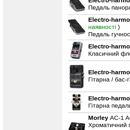
Electro-harmo
Педаль панор
Electro-harmo
наявності
)
Педаль гучнос
Electro-harmo
Класичний фле
Electro-harmo
Гітарна / бас
Electro-harmo
Гітарна педал
Morley
AC-1 A
Хроматичний п