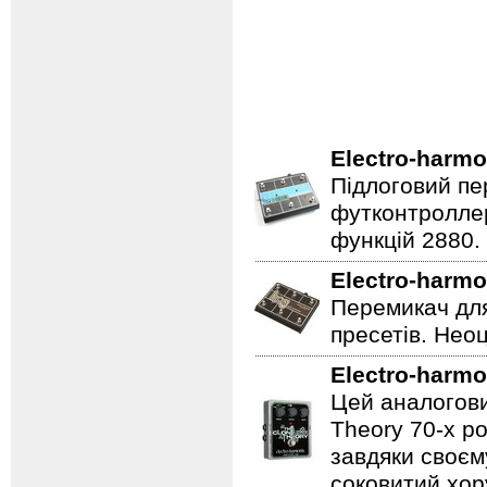
Electro-harmo
Підлоговий пер
футконтроллер
функцій 2880.
Electro-harmo
Перемикач для
пресетів. Неоц
Electro-harmo
Цей аналогови
Theory 70-х р
завдяки своєм
соковитий хору