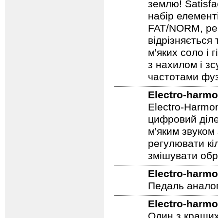
фузза початку
гарчання 60-х
землю! Satisf
набір елемент
FAT/NORM, рег
відрізняється
м'яких соло і 
з нахилом і зс
частотами фуз
Electro-harmo
Electro-Harmo
цифровий діле
м'яким звуком
регулювати кіл
змішувати обр
Electro-harmo
Педаль аналог