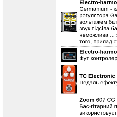
Electro-harmo
Germanium - к
регулятора Ga
вольтажем бат
звук підсіла б
неможлива ...
того, прилад 
Electro-harmo
Фут контролер
TC Electronic
Педаль ефекту
Zoom
607 C
Бас-гітарний 
використовуєт