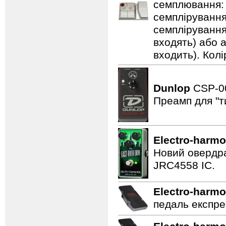
семплювання: 3
семплірування,
семплірування
входять) або 
входить). Колі
Dunlop
CSP-
Преамп для "т
Electro-harmo
Новий овердра
JRC4558 IC.
Electro-harmo
педаль експре