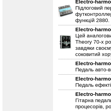
пресетів. Неоц
Electro-harmo
Підлоговий пер
футконтроллер
функцій 2880.
Electro-harmo
Цей аналогови
Theory 70-х р
завдяки своєм
соковитий хору
Electro-harmo
Педаль авто-в
Electro-harmo
Педаль ефекті
Electro-harmo