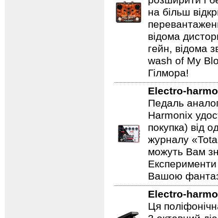
розширити і б
на більш відкр
перевантаженн
відома дистор
гейн, відома 
wash of My Blo
Гілмора!
Electro-harmo
Педаль аналог
Harmonix удос
покупка) від 
журналу «Total
можуть Вам зн
Експерименти 
Вашою фантазі
Electro-harmo
Ця поліфонічна