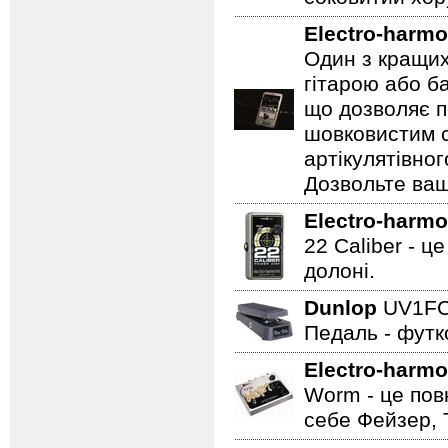
Electro-harmo
Один з кращих
гітарою або ба
що дозволяє п
шовковистим с
артікулятівног
Дозвольте ваш
Electro-harmo
22 Caliber - ц
долоні.
Dunlop
UV1F
Педаль - футк
Electro-harmo
Worm - це пов
себе Фейзер, 