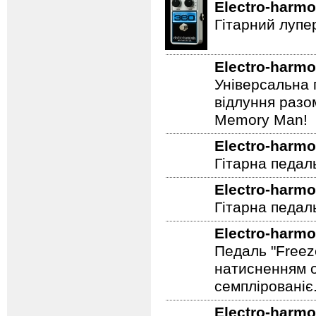
Electro-harmo
Гітарний лупе
Electro-harmo
Універсальна 
відлуння разо
Memory Man!
Electro-harmo
Гітарна педал
Electro-harmo
Гітарна педаль
Electro-harmo
Педаль "Freez
натисненням од