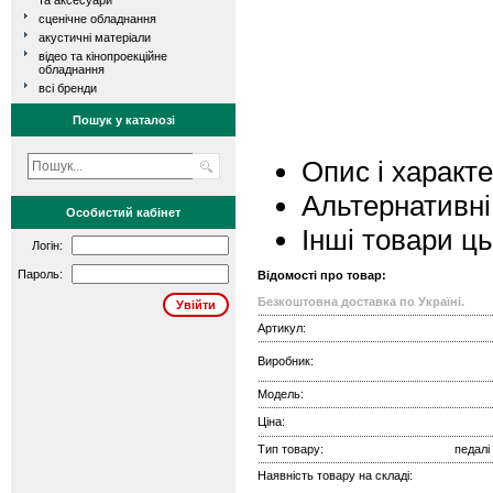
та аксесуари
сценічне обладнання
акустичні матеріали
відео та кінопроекційне
обладнання
всі бренди
Пошук у каталозі
Опис і характ
Альтернативні
Особистий кабінет
Інші товари ц
Логін:
Пароль:
Відомості про товар:
Безкоштовна доставка по Україні.
Артикул:
Виробник:
Модель:
Ціна:
Тип товару:
педалі
Наявність товару на складі: