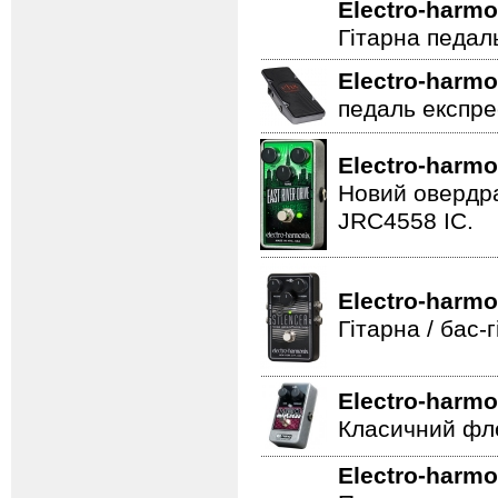
Педаль гучнос
Electro-harmo
Гітарна педал
Electro-harmo
педаль експре
Electro-harmo
Новий овердра
JRC4558 IC.
Electro-harmo
Гітарна / бас
Electro-harmo
Класичний фле